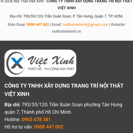
© 2026 Nội Thất Việt Xinh -
CÔNG TY TNHH XÂY DỰNG TRANG TRÍ NỘI THẤT
VIỆT XINH
Địa chỉ: 793/55/12G Trần Xuân Soạn, P. Tân Hưng, Quận 7, TP. HCM.
Điện thoại:
0908 447 002
| Email:
noithatvietxinh@gmail.com
| Website:
noithatvietxinh.vn
CÔNG TY TNHH XÂY DỰNG TRANG TRÍ NỘI THẤT
VIỆT XINH
Địa chỉ:
793/55/12G Trần Xuân Soạn phường Tân Hưng
quận 7, Thành phố Hồ Chí Minh.
Hotline:
0903 678 381
Hỗ trợ tư vấn:
0908 447 002