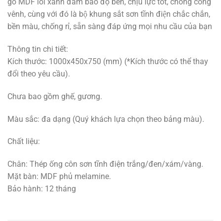
gỗ MDF lõi xanh đảm bảo độ bền, chịu lực tốt, chống cong
vênh, cùng với đó là bộ khung sắt sơn tĩnh điện chắc chắn,
bền màu, chống rỉ, sẵn sàng đáp ứng mọi nhu cầu của bạn
Thông tin chi tiết:
Kích thước: 1000x450x750 (mm) (*Kích thước có thể thay
đổi theo yêu cầu).
Chưa bao gồm ghế, gương.
Màu sắc: đa dạng (Quý khách lựa chọn theo bảng màu).
Chất liệu:
Chân: Thép ống côn sơn tĩnh điện trắng/đen/xám/vàng.
Mặt bàn: MDF phủ melamine.
Bảo hành: 12 tháng