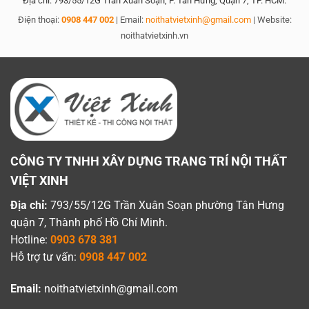
Địa chỉ: 793/55/12G Trần Xuân Soạn, P. Tân Hưng, Quận 7, TP. HCM.
Điện thoại:
0908 447 002
| Email:
noithatvietxinh@gmail.com
| Website:
noithatvietxinh.vn
CÔNG TY TNHH XÂY DỰNG TRANG TRÍ NỘI THẤT
VIỆT XINH
Địa chỉ:
793/55/12G Trần Xuân Soạn phường Tân Hưng
quận 7, Thành phố Hồ Chí Minh.
Hotline:
0903 678 381
Hỗ trợ tư vấn:
0908 447 002
Email:
noithatvietxinh@gmail.com