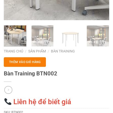
TRANG CHỦ
/
SẢN PHẨM
/
BÀN TRAINING
THÊM VÀO GIỎ HÀNG
Bàn Training BTN002
Liên hệ để biết giá
SKU:
BTN002